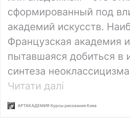
сформированный под вл
академий искусств. Наи
Французская академия и
пытавшаяся добиться в 
синтеза неоклассицизма
Что
Читати далі
такое
академический
рисунок
АРТАКАДЕМИЯ Курсы рисования Киев
как
классическое
искусство?