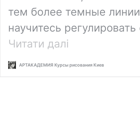
тем более темные линии 
научитесь регулировать 
Как
Читати далі
контролировать
качество
штриха
АРТАКАДЕМИЯ Курсы рисования Киев