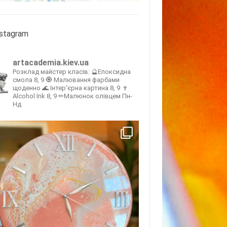
nstagram
artacademia.kiev.ua
Розклад майстер класів:
🔮Епоксидна
смола 8, 9
🧿 Малювання фарбами
щоденно
🌊 Інтер'єрна картина 8, 9
🍷
Alcohol Ink 8, 9
✏Малюнок олівцем Пн-
Нд