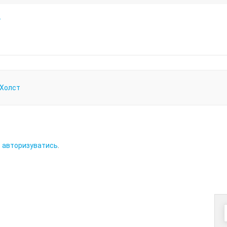
т
Холст
о
авторизуватись
.