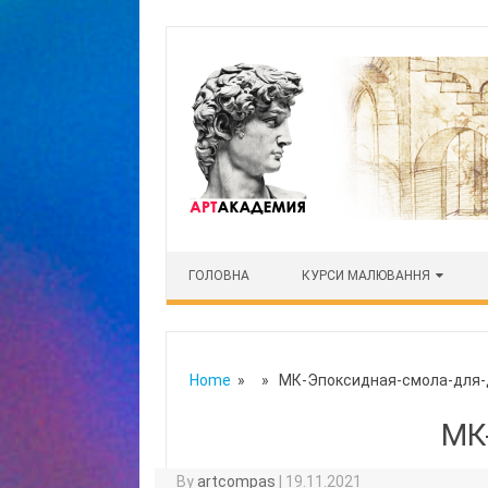
Skip to content
ГОЛОВНА
КУРСИ МАЛЮВАННЯ
Home
» » МК-Эпоксидная-смола-для-
МК
By
artcompas
|
19.11.2021