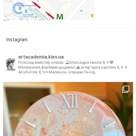
Instagram
artacademia.kiev.ua
Розклад майстер класів:
🔮Епоксидна смола 8, 9
🧿
Малювання фарбами щоденно
🌊 Інтер'єрна картина 8, 9
🍷
Alcohol Ink 8, 9
✏Малюнок олівцем Пн-Нд