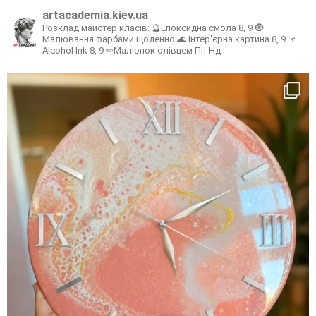
artacademia.kiev.ua
Розклад майстер класів:
🔮Епоксидна смола 8, 9
🧿
Малювання фарбами щоденно
🌊 Інтер'єрна картина 8, 9
🍷
Alcohol Ink 8, 9
✏Малюнок олівцем Пн-Нд