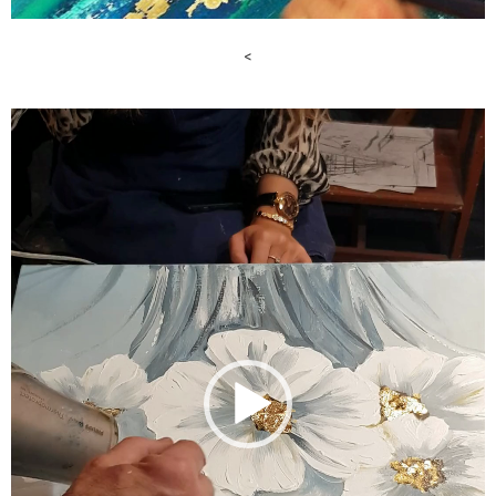
<
Відеопрогравач