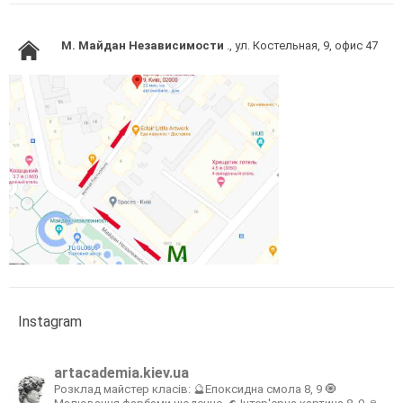
M. Майдан Независимости
., ул. Костельная, 9, офис 47
Instagram
artacademia.kiev.ua
Розклад майстер класів:
🔮Епоксидна смола 8, 9
🧿