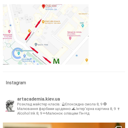
Instagram
artacademia.kiev.ua
Розклад майстер класів:
🔮Епоксидна смола 8, 9
🧿
Малювання фарбами щоденно
🌊 Інтер'єрна картина 8, 9
🍷
Alcohol Ink 8, 9
✏Малюнок олівцем Пн-Нд