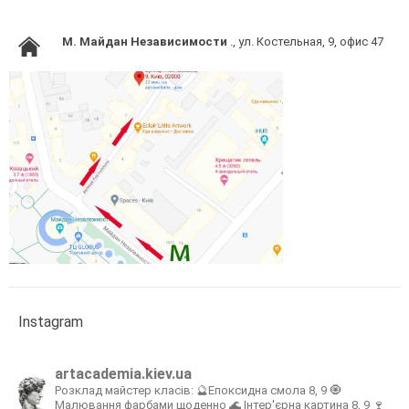
M. Майдан Независимости
., ул. Костельная, 9, офис 47
Instagram
artacademia.kiev.ua
Розклад майстер класів:
🔮Епоксидна смола 8, 9
🧿
Малювання фарбами щоденно
🌊 Інтер'єрна картина 8, 9
🍷