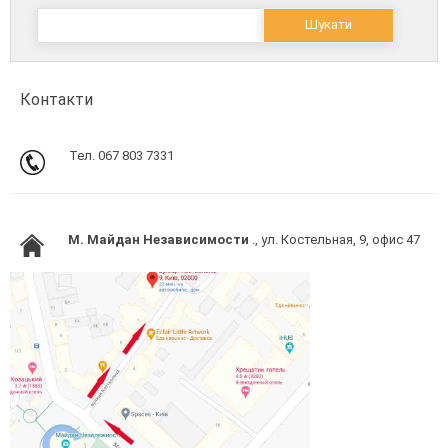
Пошук:
Контакти
Тел. 067 803 7331
M. Майдан Независимости
., ул. Костельная, 9, офис 47