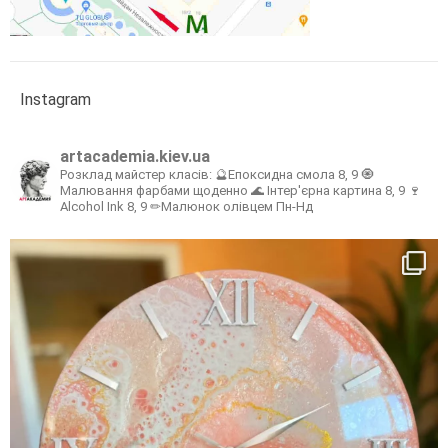
Instagram
artacademia.kiev.ua
Розклад майстер класів:
🔮Епоксидна смола 8, 9
🧿
Малювання фарбами щоденно
🌊 Інтер'єрна картина 8, 9
🍷
Alcohol Ink 8, 9
✏Малюнок олівцем Пн-Нд