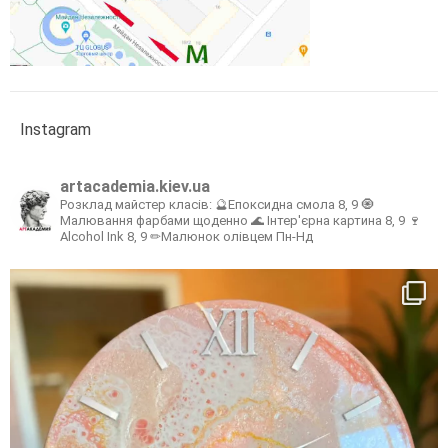
Instagram
artacademia.kiev.ua
Розклад майстер класів:
🔮Епоксидна смола 8, 9
🧿
Малювання фарбами щоденно
🌊 Інтер'єрна картина 8, 9
🍷
Alcohol Ink 8, 9
✏Малюнок олівцем Пн-Нд