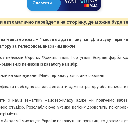
Оплатити
Ви автоматично перейдете на сторінку, де можна буде 
 на майстер клас – 1 місяць з дати покупки. Для зсуву термін
ратору за телефоном, вказаним нижче.
 пейзажів Європи, Франції, Італії, Португалії. Яскраві фарби к
зноманітних пейзажів із каталогу на вибір.
ий на відвідування Майстер-класу для однієї людини.
ифіката необхідно зателефонувати адміністратору або написати 
ити з нами тематику майстер-класу, адже ми прагнемо забе
ною студією. Розслаблююча музика регіону дозволить по-справ
трі міста.
и з Академії мистецтв України покажуть на практиці та допомож