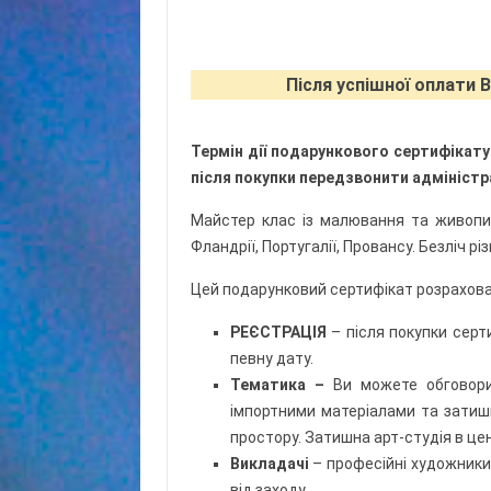
Після успішної оплати 
Термін дії подарункового сертифікату
після покупки передзвонити адмініст
Майстер клас із малювання та живопису
Фландрії, Португалії, Провансу. Безліч рі
Цей подарунковий сертифікат розрахован
РЕЄСТРАЦІЯ
– після покупки серт
певну дату.
Тематика –
Ви можете обговор
імпортними матеріалами та затиш
простору. Затишна арт-студія в цен
Викладачі
– професійні художник
від заходу.