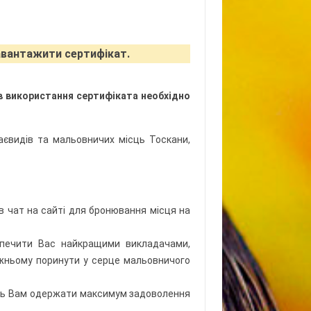
завантажити сертифікат.
ів використання сертифіката необхідно
раєвидів та мальовничих місць Тоскани,
в чат на сайті для бронювання місця на
зпечити Вас найкращими викладачами,
жньому поринути у серце мальовничого
уть Вам одержати максимум задоволення