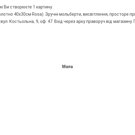
кі Ви створюєте 1 картину.
полотно 40х30см Rosa). Зручні мольберти, висвітлення, просторе п
вул. Костьольна, 9, оф. 47. Вхід через арку праворуч від магазину.
Мапа