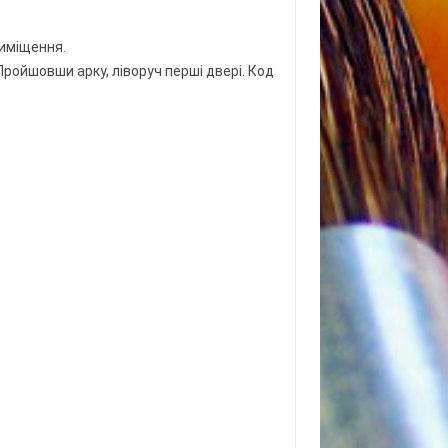
риміщення.
 Пройшовши арку, ліворуч перші двері. Код