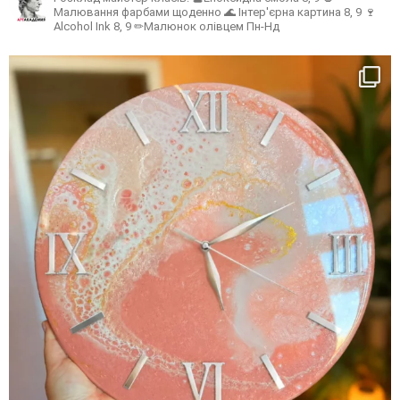
Малювання фарбами щоденно
🌊 Інтер'єрна картина 8, 9
🍷
Alcohol Ink 8, 9
✏Малюнок олівцем Пн-Нд