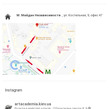
M. Майдан Независимости
., ул. Костельная, 9, офис 47
Instagram
artacademia.kiev.ua
Розклад майстер класів:
🔮Епоксидна смола 8, 9
🧿