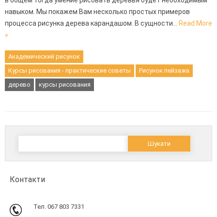
в общем тогда умение рисовать деревья будет необходимым
навыком. Мы покажем Вам несколько простых примеров
процесса рисунка дерева карандашом. В сущности…
Read More
»
Академический рисунок
Курсы рисования - практические советы
Рисунок пейзажа
дерево
курсы рисования
Пошук:
Контакти
Тел. 067 803 7331