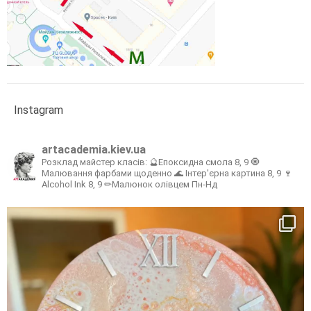
Instagram
artacademia.kiev.ua
Розклад майстер класів:
🔮Епоксидна смола 8, 9
🧿
Малювання фарбами щоденно
🌊 Інтер'єрна картина 8, 9
🍷
Alcohol Ink 8, 9
✏Малюнок олівцем Пн-Нд