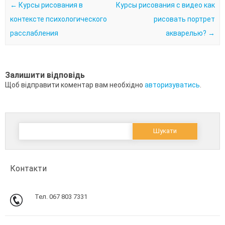
Post navigation
←
Курсы рисования в
Курсы рисования с видео как
контексте психологического
рисовать портрет
расслабления
акварелью?
→
Залишити відповідь
Щоб відправити коментар вам необхідно
авторизуватись
.
Пошук:
Контакти
Тел. 067 803 7331