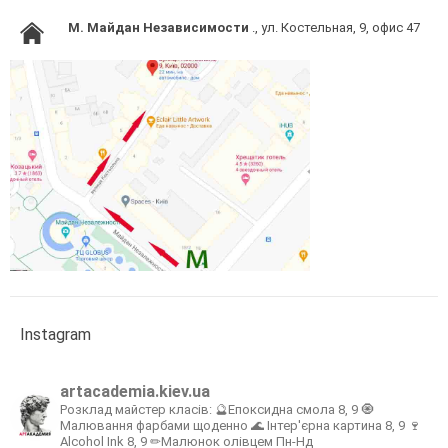
M. Майдан Независимости
., ул. Костельная, 9, офис 47
Instagram
artacademia.kiev.ua
Розклад майстер класів:
🔮Епоксидна смола 8, 9
🧿
Малювання фарбами щоденно
🌊 Інтер'єрна картина 8, 9
🍷
Alcohol Ink 8, 9
✏Малюнок олівцем Пн-Нд