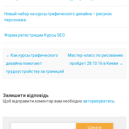
Новый набор на курсы графического дизайна – рисунок
персонажа.
Форма регистрации Курсы SEO
Post navigation
←
Как курсы графического
Мастер-класс по рисованию
дизайна помогают
пройдет 28.10.16 в Киеве
→
трудоустройству за границей
Залишити відповідь
Щоб відправити коментар вам необхідно
авторизуватись
.
Пошук: