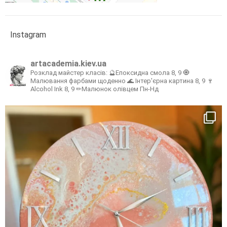
Instagram
artacademia.kiev.ua
Розклад майстер класів:
🔮Епоксидна смола 8, 9
🧿
Малювання фарбами щоденно
🌊 Інтер'єрна картина 8, 9
🍷
Alcohol Ink 8, 9
✏Малюнок олівцем Пн-Нд