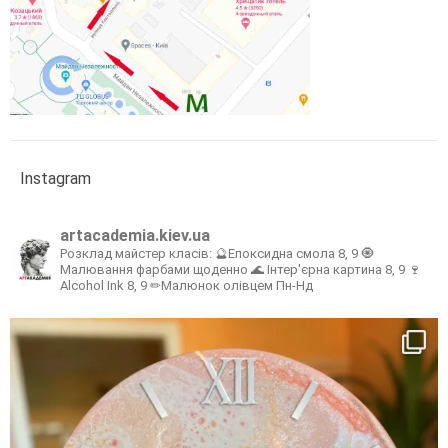
Instagram
artacademia.kiev.ua
Розклад майстер класів:
🔮Епоксидна смола 8, 9
🧿
Малювання фарбами щоденно
🌊 Інтер'єрна картина 8, 9
🍷
Alcohol Ink 8, 9
✏Малюнок олівцем Пн-Нд