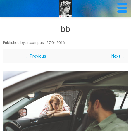
bb
Published by
artcompas
|
27.04.2016
← Previous
Next →