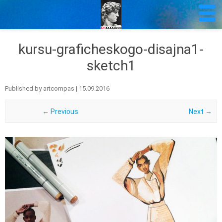
kursu-graficheskogo-disajna1-
sketch1
Published by
artcompas
|
15.09.2016
← Previous
Next →