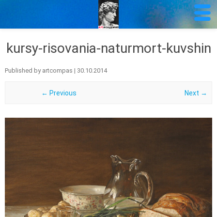
kursy-risovania-naturmort-kuvshin
Published by
artcompas
|
30.10.2014
← Previous
Next →