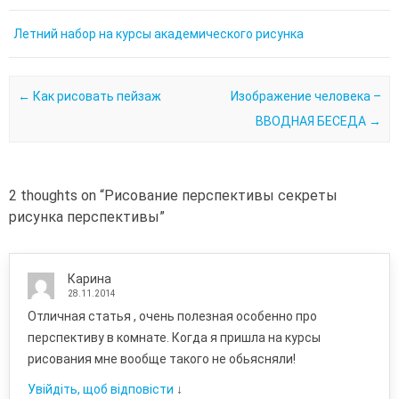
Летний набор на курсы академического рисунка
Post navigation
←
Как рисовать пейзаж
Изображение человека –
ВВОДНАЯ БЕСЕДА
→
2 thoughts on “
Рисование перспективы секреты
рисунка перспективы
”
Карина
28.11.2014
Отличная статья , очень полезная особенно про
перспективу в комнате. Когда я пришла на курсы
рисования мне вообще такого не обьясняли!
Увійдіть, щоб відповісти
↓