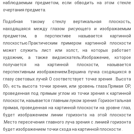
наблюдаемым предметом, если обводить на этом стекле
очертания предмета.
Подобная такому стеклу вертикальная плоскость,
находящаяся между глазом рисующего и изображае­мым
предметом, в перспективе называется картин­ной
плоскостью.Практическим примером картинной плоскости
может служить лист или холст, на которых работает
художник, а также видоискатель.Изображение, которое
получается на картинной плоскости, называется
перспективным изображе­нием.Вершина пучка сходящихся в
глазу световых лучей О соответствует точке зрения . Вы­сота
00
есть высота точки зрения, или уровень глаза.Прямая ОР,
1
проведенная под прямым углом из точки зрения к картинной
плоскости, называется главным луком зрения .Горизонтальная
прямая, проведенная на картин­ной плоскости на уровне глаз,
будет изображением линии горизонта на этой плоскости
.Место пересечения главного луча зрения с линией горизонта
будет изображением точки схода на картин­ной плоскости .