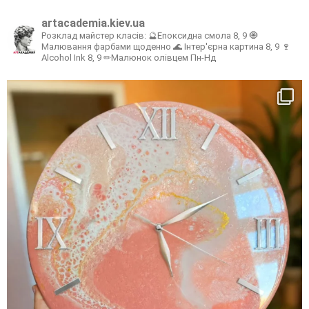
artacademia.kiev.ua
Розклад майстер класів:
🔮Епоксидна смола 8, 9
🧿
Малювання фарбами щоденно
🌊 Інтер'єрна картина 8, 9
🍷
Alcohol Ink 8, 9
✏Малюнок олівцем Пн-Нд