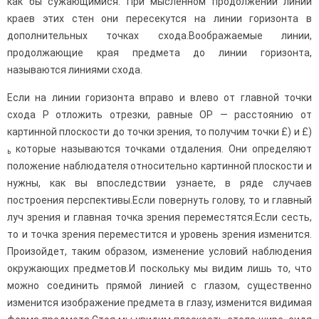
как бы сужающимися. При мысленном продол­жении линий
краев этих стен они пересекутся на линии горизонта в
дополнитель­ных точках схода.Воображаемые линии,
продолжающие края предмета до линии горизонта,
назы­ваются линиями схода.
Если на линии горизонта вправо и влево от главной точки
схода Р отложить отрезки, равные ОР — расстоянию от
картинной плоскости до точки зрения, то получим точки £) и £)
которые называются точками отдаления. Они определяют
ь
положение наблюдателя относительно картинной плоскости и
нужны, как вы впоследствии узнаете, в ряде случаев
построения перспективы.Если повернуть голову, то и главный
луч зрения и главная точка зрения пере­местятся.Если сесть,
то и точка зрения переместится и уровень зрения изменится.
Про­изойдет, таким образом, изменение условий наблюдения
окружающих предметов.И поскольку мы видим лишь то, что
можно соединить прямой линией с глазом, существенно
изменится изображение предмета в глазу, изменится видимая