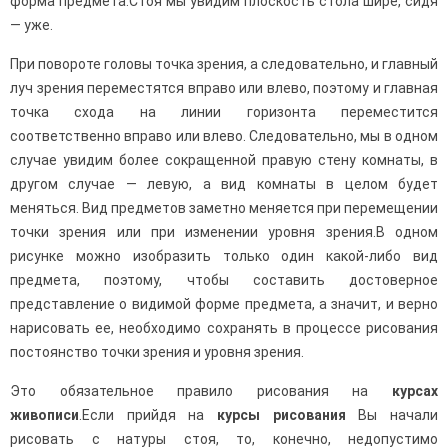
форма предмета.Стоя мы увидим плоскость стола шире, сидя
— уже.
При повороте головы точка зрения, а следовательно, и главный
луч зрения переместятся вправо или влево, поэтому и главная
точка схода на линии горизонта переместится
соответственно вправо или влево. Следовательно, мы в одном
случае увидим более сокращенной правую стену комнаты, в
другом случае — левую, а вид комнаты в целом будет
меняться. Вид предметов заметно меняется при пере­мещении
точки зрения или при изменении уровня зрения.В одном
рисунке можно изобразить только один какой-либо вид
предмета, поэтому, чтобы составить достоверное
представление о видимой форме предмета, а значит, и верно
нарисовать ее, необходимо сохранять в процессе рисования
постоянство точки зрения и уровня зрения.
Это обязательное правило рисования на
курсах
живописи
.Если прийдя на
курсы рисования
Вы начали
рисовать с натуры стоя, то, конечно, недопустимо