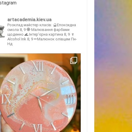
nstagram
artacademia.kiev.ua
Розклад майстер класів:
🔮Епоксидна
смола 8, 9
🧿 Малювання фарбами
щоденно
🌊 Інтер'єрна картина 8, 9
🍷
Alcohol Ink 8, 9
✏Малюнок олівцем Пн-
Нд