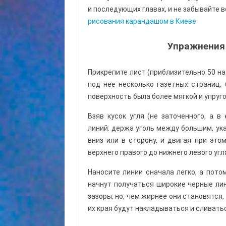
и последующих главах, и не забывайте 
рисования карандашом в Киеве
.
Упражнения
Прикрепите лист (приблизительно 50 на
под нее несколько газетных страниц,
поверхность была более мягкой и упруго
Взяв кусок угля (не заточенного, а в
линий: держа уголь между большим, ук
вниз или в сторону, и двигая при это
верхнего правого до нижнего левого угл
Наносите линии сначала легко, а пото
начнут получаться широкие черные ли
зазоры, но, чем жирнее они становятся,
их края будут накладываться и сливать