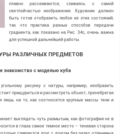
плавно рассеиваются, сливаясь с самой
светлойчастью изображения. Художник должен
быть готов отобразить любое из этих состояний,
так что практика разных способов передачи
градиента, как показано на Рис. 34c, очень важна
для успешной дальнейшей работы.
ТУРЫ РАЗЛИЧНЫХ ПРЕДМЕТОВ
е знакомство с моделью куба
угольному рисунку с натуры, например, изобразить
 стоит прищуриться и рассмотреть объект, пренебрегая
 лишь на то, как соотносятся крупные массы тени и
инает выглядеть чуть размытым, как фотография не в
росится в глаза самое темное место – теневая сторона
 которые сливаются друг с другом без резко отличимых