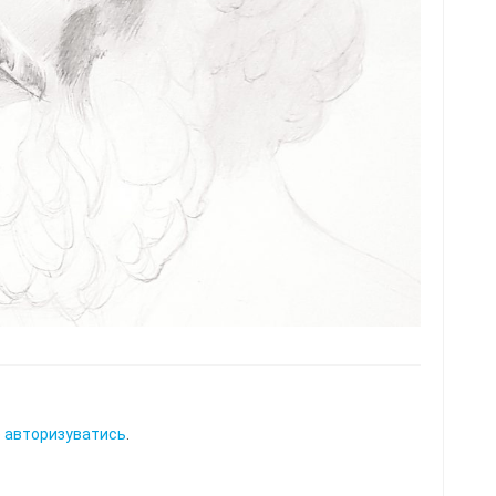
о
авторизуватись
.