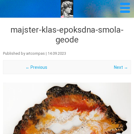
majster-klas-epoksdna-smola-
geode
Published by
artcompas
|
14.09.2023
← Previous
Next →