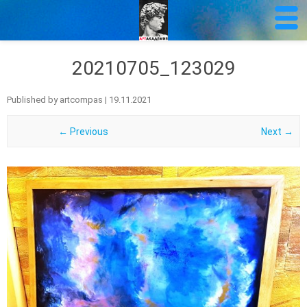
20210705_123029
Published by
artcompas
|
19.11.2021
← Previous
Next →