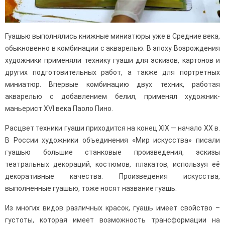
Гуашью выполнялись книжные миниатюры уже в Средние века,
обыкновенно в комбинации с акварелью. В эпоху Возрождения
художники применяли технику гуаши для эскизов, картонов и
других подготовительных работ, а также для портретных
миниатюр. Впервые комбинацию двух техник, работая
акварелью с добавлением белил, применял художник-
маньерист XVI века Паоло Пино.
Расцвет техники гуаши приходится на конец XIX — начало XX в.
В России художники объединения «Мир искусства» писали
гуашью большие станковые произведения, эскизы
театральных декораций, костюмов, плакатов, используя её
декоративные качества. Произведения искусства,
выполненные гуашью, тоже носят название гуашь.
Из многих видов различных красок, гуашь имеет свойство –
густоты, которая имеет возможность трансформации на