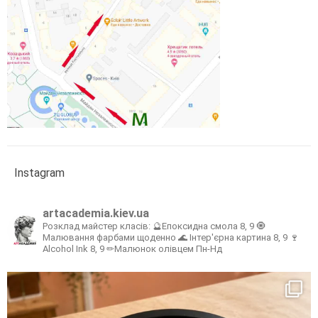
Instagram
artacademia.kiev.ua
Розклад майстер класів:
🔮Епоксидна смола 8, 9
🧿
Малювання фарбами щоденно
🌊 Інтер'єрна картина 8, 9
🍷
Alcohol Ink 8, 9
✏Малюнок олівцем Пн-Нд