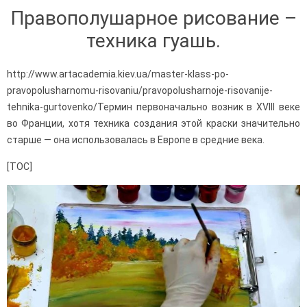
Правополушарное рисование –
техника гуашь.
http://www.artacademia.kiev.ua/master-klass-po-
pravopolusharnomu-risovaniu/pravopolusharnoje-risovanije-
tehnika-gurtovenko/Термин первоначально возник в XVIII веке
во Франции, хотя техника создания этой краски значительно
старше — она использовалась в Европе в средние века.
[TOC]