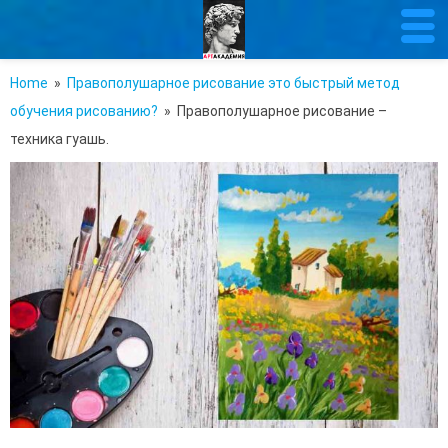
Home
»
Правополушарное рисование это быстрый метод
обучения рисованию?
» Правополушарное рисование –
техника гуашь.