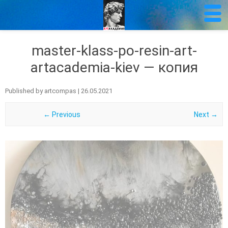
master-klass-po-resin-art-
artacademia-kiev — копия
Published by
artcompas
|
26.05.2021
← Previous
Next →