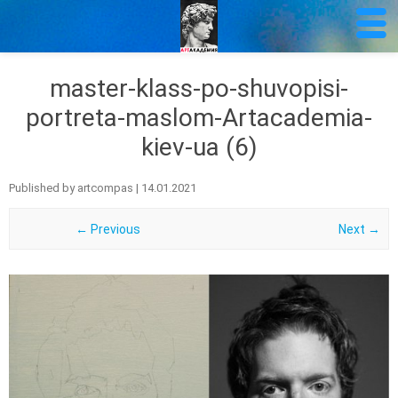
master-klass-po-shuvopisi-
portreta-maslom-Artacademia-
kiev-ua (6)
Published by
artcompas
|
14.01.2021
← Previous
Next →