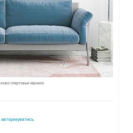
 класс спиртовые чернила
о
авторизуватись
.