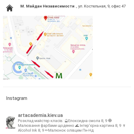
M. Майдан Независимости
., ул. Костельная, 9, офис 47
Instagram
artacademia.kiev.ua
Розклад майстер класів:
🔮Епоксидна смола 8, 9
🧿
Малювання фарбами щоденно
🌊 Інтер'єрна картина 8, 9
🍷
Alcohol Ink 8, 9
✏Малюнок олівцем Пн-Нд