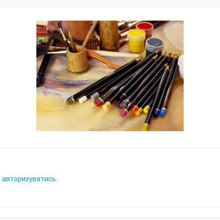
о
авторизуватись
.