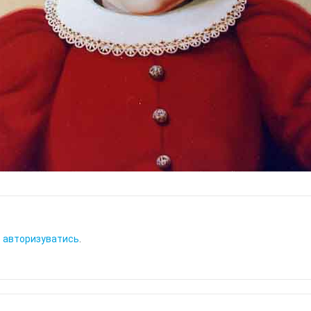
о
авторизуватись
.