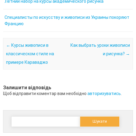
Летний набор на курсы академического рисунка
Специалисты по искусству и живописи из Украины покоряют
Францию
Post navigation
←
Курсы живописи в
Как выбрать уроки живописи
классическом стиле на
и рисунка?
→
примере Караваджо
Залишити відповідь
Щоб відправити коментар вам необхідно
авторизуватись
.
Пошук: