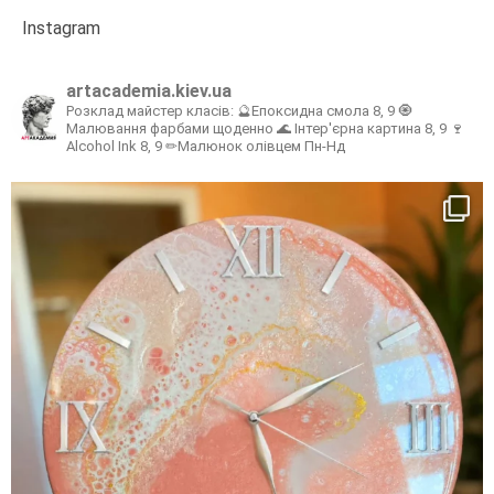
Instagram
artacademia.kiev.ua
Розклад майстер класів:
🔮Епоксидна смола 8, 9
🧿
Малювання фарбами щоденно
🌊 Інтер'єрна картина 8, 9
🍷
Alcohol Ink 8, 9
✏Малюнок олівцем Пн-Нд