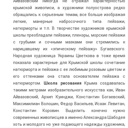
Айвазовский никогда не отражал характерностью
крымской живописи, а художники полуострова редко
обращались к серьезным темам, все больше изображая
легкие, манерные набросочного типа пейзажи,
натюрморты и т.п. В творчестве художников крымской
школы преобладали пейзажи, пленэры, морские пейзажи
с грубыми и сочными мазками они стремились к
нарицавшему их «эпическому пейзажу» Бугаевского.
Народная художница Украины Цветкова в тоже время
показала характерные для Крымской школы сочетание
натюрморта и пейзажа с ее любимым розовым цветом и
его оттенками она стала основателем пейзажа с
натюрмортом.
Школа рисования
Крыма создавалась
такими метрами изобразительного искусства как, Иван
Айвазовский, Архип Куинджи, Константин Богаевский,
Максимилиан Волошин, Федор Васильев, Исаак Левитан,
Константин Коровин. Выделить конечно нужно
современных живописцев а именно Александра Шабодея
хоть и молодого но уже подающего надежды художника,