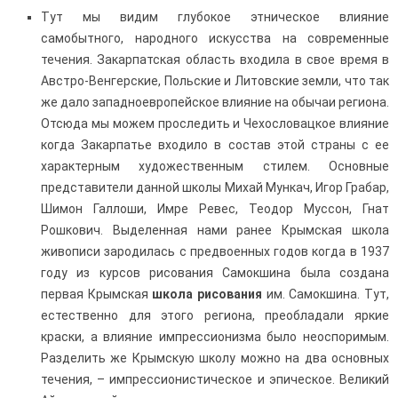
Тут мы видим глубокое этническое влияние
самобытного, народного искусства на современные
течения. Закарпатская область входила в свое время в
Австро-Венгерские, Польские и Литовские земли, что так
же дало западноевропейское влияние на обычаи региона.
Отсюда мы можем проследить и Чехословацкое влияние
когда Закарпатье входило в состав этой страны с ее
характерным художественным стилем. Основные
представители данной школы Михай Мункач, Игор Грабар,
Шимон Галлоши, Имре Ревес, Теодор Муссон, Гнат
Рошкович. Выделенная нами ранее Крымская школа
живописи зародилась с предвоенных годов когда в 1937
году из курсов рисования Самокшина была создана
первая Крымская
школа рисования
им. Самокшина. Тут,
естественно для этого региона, преобладали яркие
краски, а влияние импрессионизма было неоспоримым.
Разделить же Крымскую школу можно на два основных
течения, – импрессионистическое и эпическое. Великий