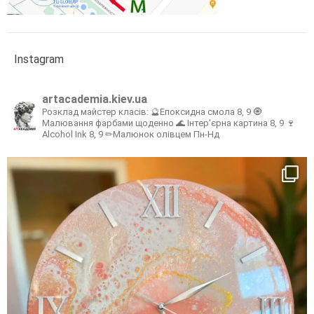
Instagram
artacademia.kiev.ua
Розклад майстер класів:
🔮Епоксидна смола 8, 9
🧿
Малювання фарбами щоденно
🌊 Інтер'єрна картина 8, 9
🍷
Alcohol Ink 8, 9
✏Малюнок олівцем Пн-Нд