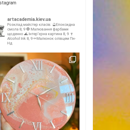
nstagram
artacademia.kiev.ua
Розклад майстер класів:
🔮Епоксидна
смола 8, 9
🧿 Малювання фарбами
щоденно
🌊 Інтер'єрна картина 8, 9
🍷
Alcohol Ink 8, 9
✏Малюнок олівцем Пн-
Нд