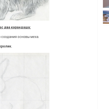
ас два карандаша:
я создания основы меха.
кролик.