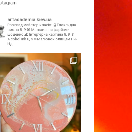
nstagram
artacademia.kiev.ua
Розклад майстер класів:
🔮Епоксидна
смола 8, 9
🧿 Малювання фарбами
щоденно
🌊 Інтер'єрна картина 8, 9
🍷
Alcohol Ink 8, 9
✏Малюнок олівцем Пн-
Нд