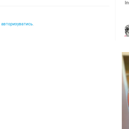
I
о
авторизуватись
.