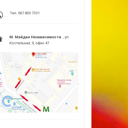
Тел. 067 803 7331
M. Майдан Независимости
., ул.
Костельная, 9, офис 47