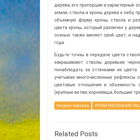
дерева, его пропорции и характерные 
земли, ствола и кроны дерева к небу,
объемную форму кроны, ствола и рел
цвета кроны, который различен у дере
осенью также меняет свой цвет, и на
года.
Будьте точны в передаче цвета ство
закрашивают стволы деревьев черно
понаблюдать за оттенками их цвета.
учитывая многочисленные рефлексы о
цветовые отношения и объемность о
(крупные ветви, корневища, большие тре
Рисунок пейзажа
УРОКИ РИСОВАНИЯ ONL
Related Posts