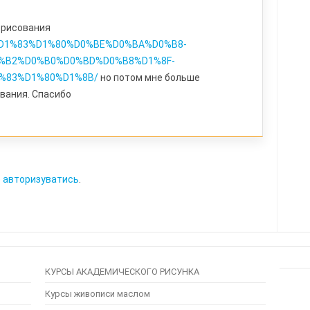
к рисования
tag/%D1%83%D1%80%D0%BE%D0%BA%D0%B8-
%B2%D0%B0%D0%BD%D0%B8%D1%8F-
%83%D1%80%D1%8B/
но потом мне больше
вания. Спасибо
о
авторизуватись
.
КУРСЫ АКАДЕМИЧЕСКОГО РИСУНКА
Курсы живописи маслом