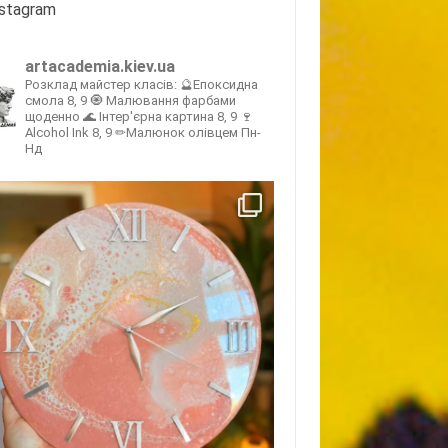
nstagram
artacademia.kiev.ua
Розклад майстер класів:
🔮Епоксидна
смола 8, 9
🧿 Малювання фарбами
щоденно
🌊 Інтер'єрна картина 8, 9
🍷
Alcohol Ink 8, 9
✏Малюнок олівцем Пн-
Нд