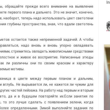
I
ы, обращайте прежде всего внимание на выявление
те первого плана и дальнего. Это не значит, конечно,
, наоборот, теперь надо использовать цвет светотени
ния глубины пространства, зная, что вдали светотень
етов остается также непременной задачей. А чтобы
правляться, надо вновь и вновь упорно овладевать
даниями, стремитесь овладеть живописными сред­ствами
елостное и живое ее восприятие. Написанные этюды
так ли различны они по своим краскам и характеру
аемые мотивы.
разница в цвете между первым планом и дальним,
и вглубь. Не вырывается ли, не кажется ли чужим для
других частей пейзажа. На работу над первым и вторым
ето, да и в будущем повторяйте их.Если занятия по
, то это лучше сделать с появлением зелени, когда
 более определенными. Зимой выполняйте задания по