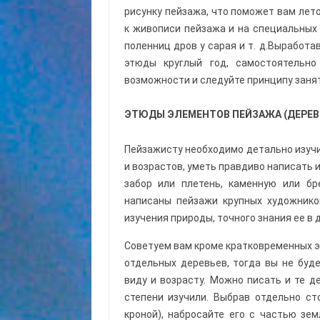
рисунку пейзажа, что поможет вам лет
к живописи пейзажа и на специальных 
поленниц дров у сарая и т. д.Выработ
этюды круг­лый год, самостоятельн
возможно­сти и следуйте принципу занят
ЭТЮДЫ ЭЛЕМЕНТОВ ПЕЙЗАЖА (ДЕРЕВО,
Пейзажисту необходимо детально изучи
и возрастов, уметь правдиво написать и
забор или плетень, каменную или бр
написаны пейзажи крупных художнико
изучения природы, точного знания ее в 
Советуем вам кроме кратковременных 
отдельных деревьев, тогда вы не буд
виду и возрасту. Можно писать и те де
степени изучили. Выбрав отдельно ст
кро­ной), набросайте его с частью зе