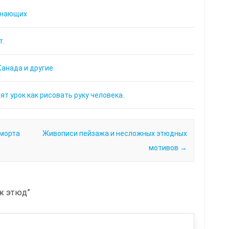
инающих
т.
анада и другие.
т урок как рисовать руку человека.
рморта
Живописи пейзажа и несложных этюдных
мотивов
→
аж этюд
”