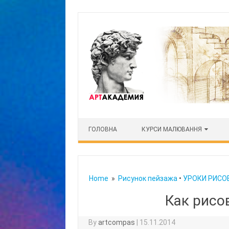
Skip to content
ГОЛОВНА
КУРСИ МАЛЮВАННЯ
Home
»
Рисунок пейзажа
•
УРОКИ РИСОВ
Как рисо
By
artcompas
|
15.11.2014