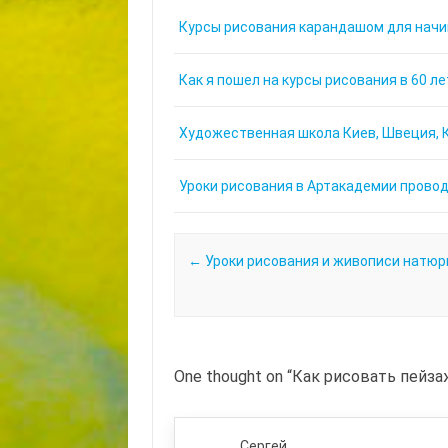
Курсы рисования карандашом для нач
Как я пошел на курсы рисования в 60 ле
Художественная школа Киев, Швеция, К
Уроки рисования в Артакадемии проводя
Post navigation
←
Уроки рисования и живописи натю
One thought on “
Как рисовать пейз
Сергей