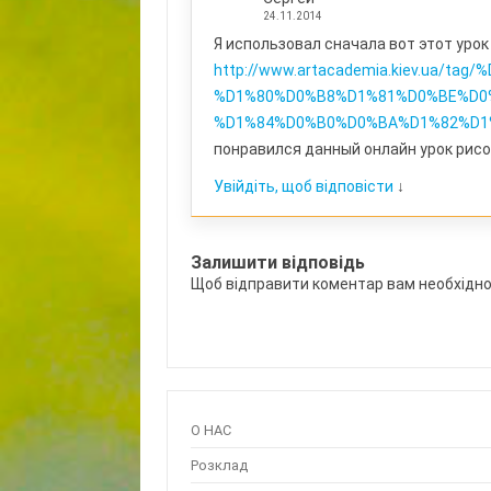
24.11.2014
Я использовал сначала вот этот уро
http://www.artacademia.kiev.ua/
%D1%80%D0%B8%D1%81%D0%BE%D0
%D1%84%D0%B0%D0%BA%D1%82%D1
понравился данный онлайн урок рисо
Увійдіть, щоб відповісти
↓
Залишити відповідь
Щоб відправити коментар вам необхідн
О НАС
Розклад