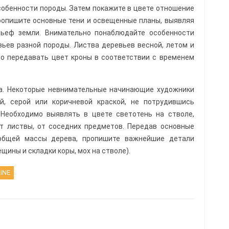
особенности породы. Затем покажите в цвете отношение
 пропишите основные тени и освещенные планы, выявляя
ьеф земли. Вни­мательно понаблюдайте особенности
вьев разной породы. Листва деревьев весной, летом и
до передавать цвет кроны в соответствии с временем
ла. Некоторые невнимательные начинающие художники
й, серой или коричневой краской, не потрудившись
 Необходимо выявлять в цвете светотень на стволе,
т листвы, от соседних предметов. Передав основные
бщей массы дерева, про­пишите важнейшие детали
щины и складки коры, мох на стволе).
INE