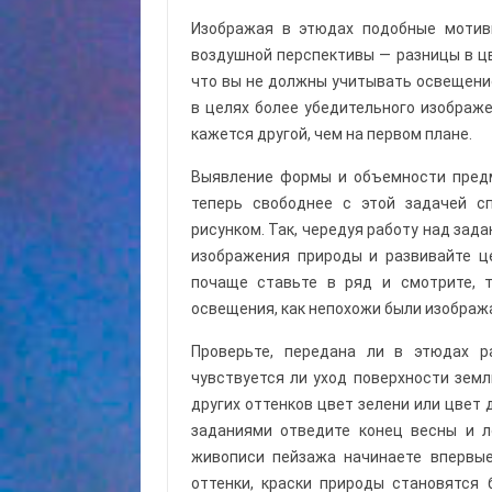
Изображая в этюдах подобные мотив
воздушной перспективы — разницы в цве
что вы не должны учитывать освещение
в целях более убедительного изображе
кажется другой, чем на первом плане.
Выявление формы и объемности предм
теперь свободнее с этой задачей с
рисунком. Так, чередуя работу над за
изображения природы и развивайте ц
почаще ставьте в ряд и смотрите, 
освещения, как непохожи были изображ
Проверьте, передана ли в этюдах 
чувствуется ли уход поверхности земл
других оттенков цвет зелени или цвет 
заданиями отведите конец весны и л
живописи пейзажа начинаете впервые
оттенки, краски природы становятся