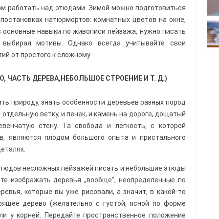
ом работать над этюдами. Зимой можно подготовиться
постановках натюрмортов: комнатных цветов на окне,
ав основные навыки по живописи пейзажа, нужно писать
о выбирая мотивы. Однако всегда учитывайте свои
ий от простого к сложному.
 ЧАСТЬ ДЕРЕВА,НЕБОЛЬШОЕ СТРОЕНИЕ И Т. Д.)
ть природу, знать особенности деревьев разных пород
 отдельную ветку, и пенек, и камень на дороге, дощатый
евенчатую стену. Та свобода и легкость, с которой
в, явля­ются плодом большого опыта и пристального
деталях.
этюдов несложных пейзажей писать и небольшие этюды
ете изображать деревья „вообще“, неопределенные по
ревья, которые вы уже рисовали, а значит, в какой-то
оящее дерево (желательно с густой, ясной по форме
мли у корней. Передайте пространственное поло­жение