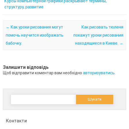
Курсы компьютерной графики раскрывают термины,
структуру, развитие
Post navigation
←
Как уроки рисования могут
Как рисовать тюленя
помочь научится изображать
покажут уроки рисования
бабочку.
находящиеся в Киеве.
→
Залишити відповідь
Щоб відправити коментар вам необхідно
авторизуватись
.
Пошук:
Контакти