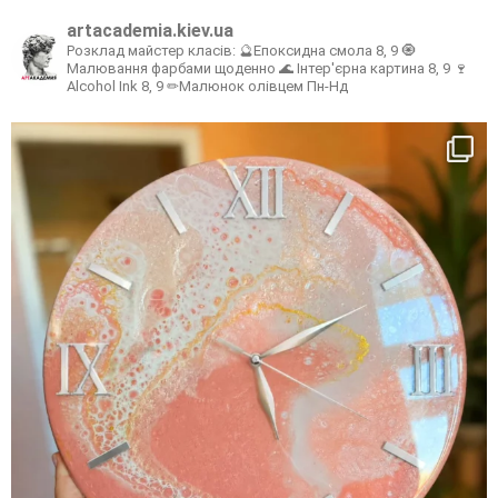
artacademia.kiev.ua
Розклад майстер класів:
🔮Епоксидна смола 8, 9
🧿
Малювання фарбами щоденно
🌊 Інтер'єрна картина 8, 9
🍷
Alcohol Ink 8, 9
✏Малюнок олівцем Пн-Нд