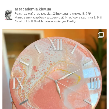
artacademia.kiev.ua
Розклад майстер класів:
🔮Епоксидна смола 8, 9
🧿
Малювання фарбами щоденно
🌊 Інтер'єрна картина 8, 9
🍷
Alcohol Ink 8, 9
✏Малюнок олівцем Пн-Нд