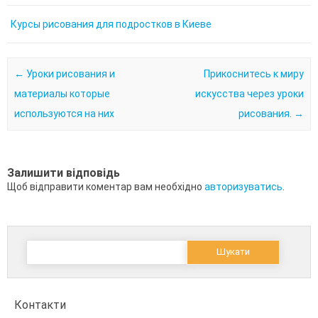
Курсы рисования для подростков в Киеве
Post navigation
←
Уроки рисования и
Прикоснитесь к миру
материалы которые
искусства через уроки
используются на них
рисования.
→
Залишити відповідь
Щоб відправити коментар вам необхідно
авторизуватись
.
Пошук:
Контакти