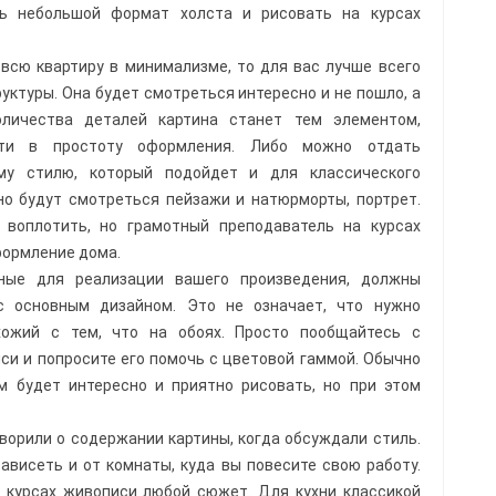
ть небольшой формат холста и рисовать на курсах
всю квартиру в минимализме, то для вас лучше всего
ктуры. Она будет смотреться интересно и не пошло, а
оличества деталей картина станет тем элементом,
сти в простоту оформления. Либо можно отдать
ому стилю, который подойдет и для классического
но будут смотреться пейзажи и натюрморты, портрет.
 воплотить, но грамотный преподаватель на курсах
формление дома.
нные для реализации вашего произведения, должны
с основным дизайном. Это не означает, что нужно
хожий с тем, что на обоях. Просто пообщайтесь с
си и попросите его помочь с цветовой гаммой. Обычно
м будет интересно и приятно рисовать, но при этом
ворили о содержании картины, когда обсуждали стиль.
зависеть и от комнаты, куда вы повесите свою работу.
 курсах живописи любой сюжет. Для кухни классикой