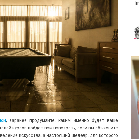
I
иси
, заранее продумайте, каким именно будет ваше
елей курсов пойдет вам навстречу, если вы объясните
зведение искусства, а настоящий шедевр, для которого