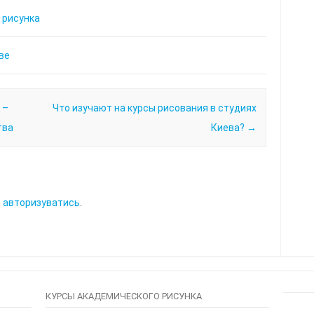
 рисунка
ве
 –
Что изучают на курсы рисования в студиях
тва
Киева?
→
о
авторизуватись
.
КУРСЫ АКАДЕМИЧЕСКОГО РИСУНКА