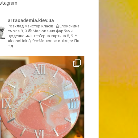
nstagram
artacademia.kiev.ua
Розклад майстер класів:
🔮Епоксидна
смола 8, 9
🧿 Малювання фарбами
щоденно
🌊 Інтер'єрна картина 8, 9
🍷
Alcohol Ink 8, 9
✏Малюнок олівцем Пн-
Нд