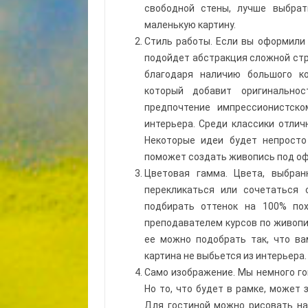
свободной стены, лучше выбра
маленькую картину.
Стиль работы. Если вы оформили 
подойдет абстракция сложной стру
благодаря наличию большого к
который добавит оригинально
предпочтение импрессионистск
интерьера. Среди классики отлич
Некоторые идеи будет непросто
поможет создать живопись под о
Цветовая гамма. Цвета, выбра
перекликаться или сочетаться 
подбирать оттенок на 100% по
преподавателем курсов по живопи
ее можно подобрать так, что ва
картина не выбьется из интерьера.
Само изображение. Мы немного го
Но то, что будет в рамке, может 
Для гостиной можно рисовать на