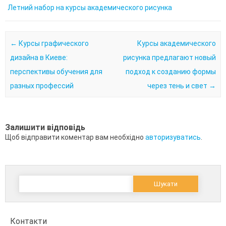
Летний набор на курсы академического рисунка
Post navigation
←
Курсы графического
Курсы академического
дизайна в Киеве:
рисунка предлагают новый
перспективы обучения для
подход к созданию формы
разных профессий
через тень и свет
→
Залишити відповідь
Щоб відправити коментар вам необхідно
авторизуватись
.
Пошук:
Контакти