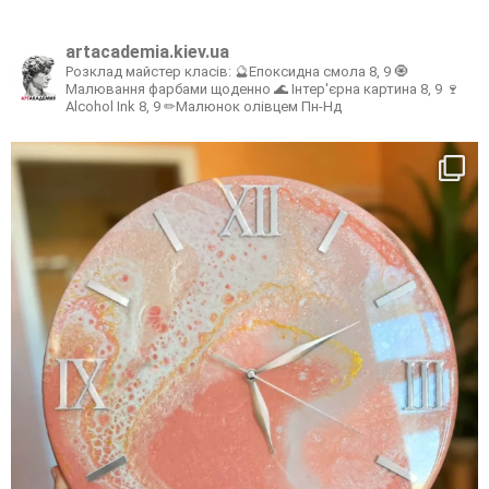
artacademia.kiev.ua
Розклад майстер класів:
🔮Епоксидна смола 8, 9
🧿
Малювання фарбами щоденно
🌊 Інтер'єрна картина 8, 9
🍷
Alcohol Ink 8, 9
✏Малюнок олівцем Пн-Нд