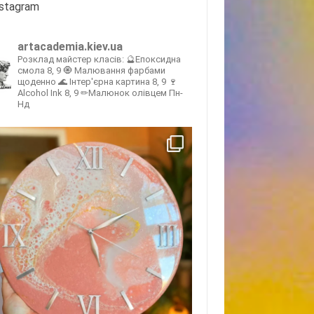
nstagram
artacademia.kiev.ua
Розклад майстер класів:
🔮Епоксидна
смола 8, 9
🧿 Малювання фарбами
щоденно
🌊 Інтер'єрна картина 8, 9
🍷
Alcohol Ink 8, 9
✏Малюнок олівцем Пн-
Нд