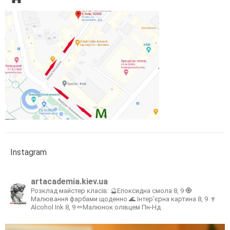
Instagram
artacademia.kiev.ua
Розклад майстер класів:
🔮Епоксидна смола 8, 9
🧿
Малювання фарбами щоденно
🌊 Інтер'єрна картина 8, 9
🍷
Alcohol Ink 8, 9
✏Малюнок олівцем Пн-Нд