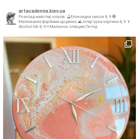
artacademia.kiev.ua
Розклад майстер класів:
🔮Епоксидна смола 8, 9
🧿
Малювання фарбами щоденно
🌊 Інтер'єрна картина 8, 9
🍷
Alcohol Ink 8, 9
✏Малюнок олівцем Пн-Нд