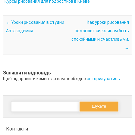
Курсы рисования для подростков в Киеве
Post navigation
←
Уроки рисования в студии
Как уроки рисования
Артакадемия
помогают киевлянам быть
спокойными и счастливыми.
→
Залишити відповідь
Щоб відправити коментар вам необхідно
авторизуватись
.
Пошук:
Контакти