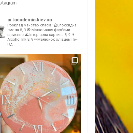
nstagram
artacademia.kiev.ua
Розклад майстер класів:
🔮Епоксидна
смола 8, 9
🧿 Малювання фарбами
щоденно
🌊 Інтер'єрна картина 8, 9
🍷
Alcohol Ink 8, 9
✏Малюнок олівцем Пн-
Нд