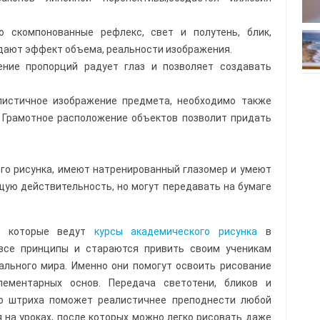
о скомпонованные рефлекс, свет и полутень, блик,
дают эффект объема, реальности изображения.
ение пропорций радует глаз и позволяет создавать
листичное изображение предмета, необходимо также
. Грамотное расположение объектов позволит придать
ого рисунка, имеют натренированный глазомер и умеют
ую действительность, но могут передавать на бумаге
а, которые ведут
курсы академического рисунка
в
все принципы и стараются привить своим ученикам
ального мира. Именно они помогут освоить рисование
ементарных основ. Передача светотени, бликов и
го штриха поможет реалистичнее преподнести любой
 на уроках, после которых можно легко рисовать даже