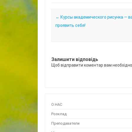
Post navigation
←
Курсы академического рисунка — в
проявить себя!
Залишити відповідь
Щоб відправити коментар вам необхідн
О НАС
Розклад
Преподаватели