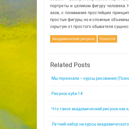
портреты и целиком фигуру человека. 
азов, с понимания простейших принцип
простые фигуры, но и сложные объемны
скрытую от простого обывателя сущнос
Академический рисунок
Новости
Related Posts
Мы переехали – курсы рисования (Позня
Рисунок куба 14
Что такое академический рисунок как 
Летний набор на курсы академического