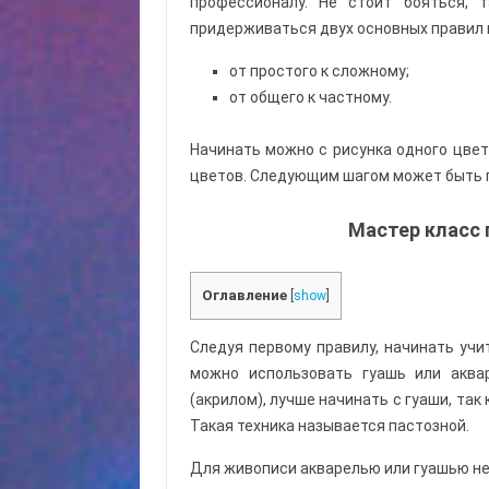
профессионалу. Не стоит бояться, 
придерживаться двух основных правил 
от простого к сложному;
от общего к частному.
Начинать можно с рисунка одного цвет
цветов. Следующим шагом может быть п
Мастер класс 
Оглавление
[
show
]
Следуя первому правилу, начинать учи
можно использовать гуашь или аква
(акрилом), лучше начинать с гуаши, так 
Такая техника называется пастозной.
Для живописи акварелью или гуашью не