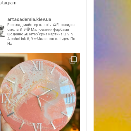
nstagram
artacademia.kiev.ua
Розклад майстер класів:
🔮Епоксидна
смола 8, 9
🧿 Малювання фарбами
щоденно
🌊 Інтер'єрна картина 8, 9
🍷
Alcohol Ink 8, 9
✏Малюнок олівцем Пн-
Нд