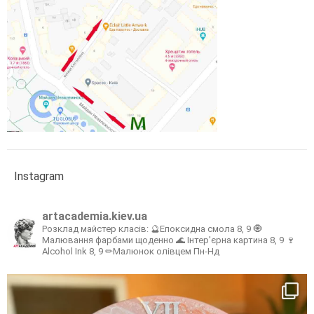
Instagram
artacademia.kiev.ua
Розклад майстер класів:
🔮Епоксидна смола 8, 9
🧿
Малювання фарбами щоденно
🌊 Інтер'єрна картина 8, 9
🍷
Alcohol Ink 8, 9
✏Малюнок олівцем Пн-Нд