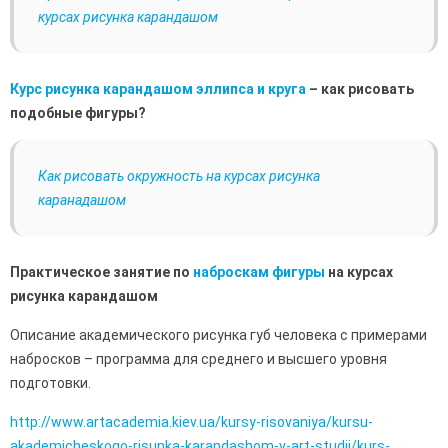
курсах рисунка карандашом
Курс рисунка карандашом эллипса и круга
– как рисовать
подобные фигуры?
Как рисовать окружность на курсах рисунка
каранадашом
Практическое занятие по
наброскам фигуры
на курсах
рисунка карандашом
Описание академического рисунка губ человека с примерами
набросков – программа для среднего и высшего уровня
подготовки.
http://www.artacademia.kiev.ua/kursy-risovaniya/kursu-
akademicheskogo-risunka-karandashom-v-art-studii/kurs-