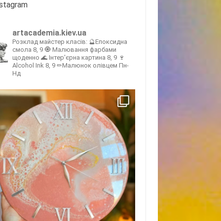
nstagram
artacademia.kiev.ua
Розклад майстер класів:
🔮Епоксидна
смола 8, 9
🧿 Малювання фарбами
щоденно
🌊 Інтер'єрна картина 8, 9
🍷
Alcohol Ink 8, 9
✏Малюнок олівцем Пн-
Нд