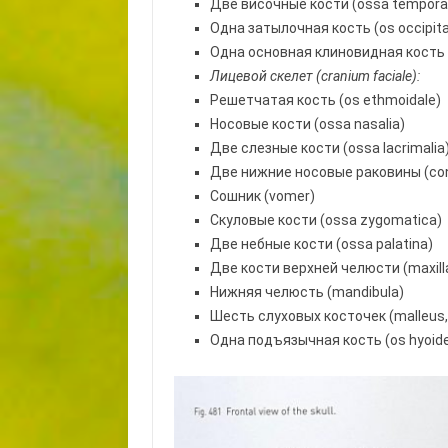
Две височные кости (ossa temporal
Одна затылочная кость (os occipita
Одна основная клиновидная кость (
Лицевой скелет (
cranium
faciale
):
Решетчатая кость (os ethmoidale)
Носовые кости (ossa nasalia)
Две слезные кости (ossa lacrimalia
Две нижние носовые раковины (conc
Сошник (vomer)
Скуловые кости (ossa zygomatica)
Две небные кости (ossa palatina)
Две кости верхней челюсти (maxill
Нижняя челюсть (mandibula)
Шесть слуховых косточек (malleus, 
Одна подъязычная кость (os hyoid