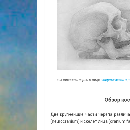
как рисовать череп в виде
академического 
Обзор кос
Две крупнейшие части черепа различа
(neurocranium) и скелет лица (cranium fa