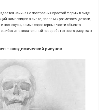
создается начиная с построения простой формы в виде
рций, композиции в листе, после мы размечаем детали,
 и нос, скулы, самые характерные части объекта.
 ошибок и нежелательный переработок всего рисунка в
реп – академический рисунок