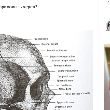
I
нарисовать череп?