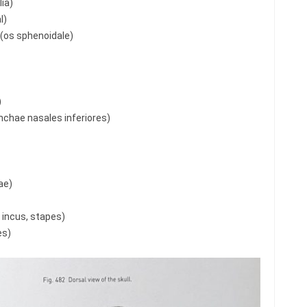
ia)
l)
os sphenoidale)
)
hae nasales inferiores)
ae)
incus, stapes)
es)