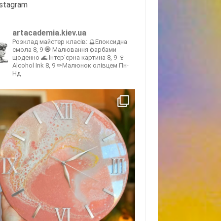
nstagram
artacademia.kiev.ua
Розклад майстер класів:
🔮Епоксидна
смола 8, 9
🧿 Малювання фарбами
щоденно
🌊 Інтер'єрна картина 8, 9
🍷
Alcohol Ink 8, 9
✏Малюнок олівцем Пн-
Нд