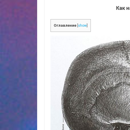
Как 
Оглавление
[
show
]